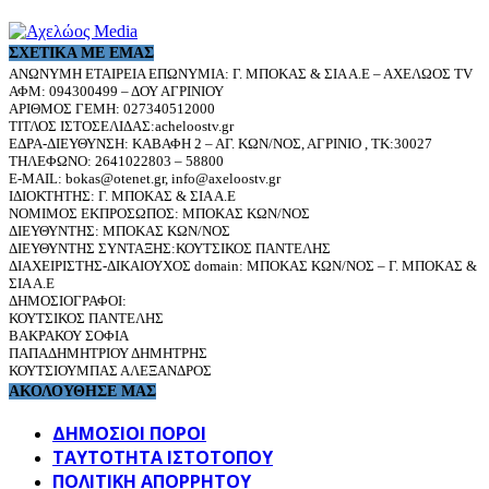
ΣΧΕΤΙΚΆ ΜΕ ΕΜΆΣ
ΑΝΩΝΥΜΗ ΕΤΑΙΡΕΙΑ ΕΠΩΝΥΜΙΑ: Γ. ΜΠΟΚΑΣ & ΣΙΑ Α.Ε – ΑΧΕΛΩΟΣ TV
ΑΦΜ: 094300499 – ΔΟΥ ΑΓΡΙΝΙΟΥ
ΑΡΙΘΜΟΣ ΓΕΜΗ: 027340512000
ΤΙΤΛΟΣ ΙΣΤΟΣΕΛΙΔΑΣ:acheloostv.gr
ΕΔΡΑ-ΔΙΕΥΘΥΝΣΗ: ΚΑΒΑΦΗ 2 – ΑΓ. ΚΩΝ/ΝΟΣ, ΑΓΡΙΝΙΟ , ΤΚ:30027
ΤΗΛΕΦΩΝΟ: 2641022803 – 58800
E-MAIL: bokas@otenet.gr, info@axeloostv.gr
ΙΔΙΟΚΤΗΤΗΣ: Γ. ΜΠΟΚΑΣ & ΣΙΑ Α.Ε
ΝΟΜΙΜΟΣ ΕΚΠΡΟΣΩΠΟΣ: ΜΠΟΚΑΣ ΚΩΝ/ΝΟΣ
ΔΙΕΥΘΥΝΤΗΣ: ΜΠΟΚΑΣ ΚΩΝ/ΝΟΣ
ΔΙΕΥΘΥΝΤΗΣ ΣΥΝΤΑΞΗΣ:ΚΟΥΤΣΙΚΟΣ ΠΑΝΤΕΛΗΣ
ΔΙΑΧΕΙΡΙΣΤΗΣ-ΔΙΚΑΙΟΥΧΟΣ domain: ΜΠΟΚΑΣ ΚΩΝ/ΝΟΣ – Γ. ΜΠΟΚΑΣ &
ΣΙΑ Α.Ε
ΔΗΜΟΣΙΟΓΡΑΦΟΙ:
ΚΟΥΤΣΙΚΟΣ ΠΑΝΤΕΛΗΣ
ΒΑΚΡΑΚΟΥ ΣΟΦΙΑ
ΠΑΠΑΔΗΜΗΤΡΙΟΥ ΔΗΜΗΤΡΗΣ
ΚΟΥΤΣΙΟΥΜΠΑΣ ΑΛΕΞΑΝΔΡΟΣ
ΑΚΟΛΟΥΘΗΣΕ ΜΑΣ
ΔΗΜΟΣΙΟΙ ΠΟΡΟΙ
ΤΑΥΤΌΤΗΤΑ ΙΣΤΌΤΟΠΟΥ
ΠΟΛΙΤΙΚΉ ΑΠΟΡΡΉΤΟΥ