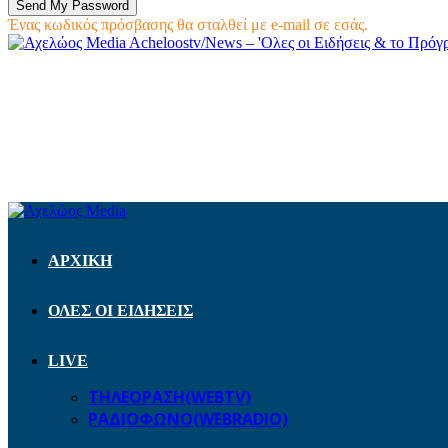
Ένας κωδικός πρόσβασης θα σταλθεί με e-mail σε εσάς.
Acheloostv/News – 'Ολες οι Ειδήσεις & το Πρό
ΑΡΧΙΚΗ
ΟΛΕΣ ΟΙ ΕΙΔΗΣΕΙΣ
LIVE
ΤΗΛΕΟΡΑΣΗ(WEBTV)
ΡΑΔΙΟΦΩΝΟ(WEBRADIO)