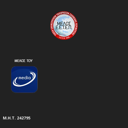
Μ.Η.Τ. 242795