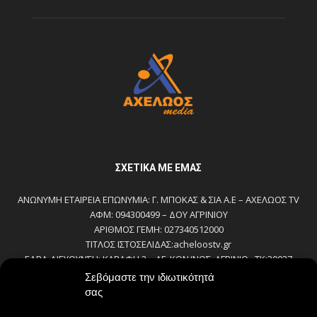
ΣΧΕΤΙΚΆ ΜΕ ΕΜΆΣ
ΑΝΩΝΥΜΗ ΕΤΑΙΡΕΙΑ ΕΠΩΝΥΜΙΑ: Γ. ΜΠΟΚΑΣ & ΣΙΑ Α.Ε – ΑΧΕΛΩΟΣ TV
ΑΦΜ: 094300499 – ΔΟΥ ΑΓΡΙΝΙΟΥ
ΑΡΙΘΜΟΣ ΓΕΜΗ: 027340512000
ΤΙΤΛΟΣ ΙΣΤΟΣΕΛΙΔΑΣ:acheloostv.gr
ΕΔΡΑ-ΔΙΕΥΘΥΝΣΗ: ΚΑΒΑΦΗ 2 – ΑΓ. ΚΩΝ/ΝΟΣ, ΑΓΡΙΝΙΟ , ΤΚ:30027
ΤΗΛΕΦΩΝΟ: 2641022803 – 58800
Σεβόμαστε την ιδιωτικότητά
E-MAIL: bokas@otenet.gr, info@axeloostv.gr
σας
ΙΔΙΟΚΤΗΤΗΣ: Γ. ΜΠΟΚΑΣ & ΣΙΑ Α.Ε