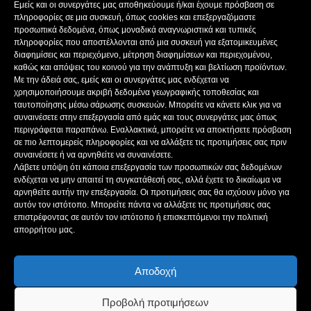
ΝΟΜΙΜΟΣ ΕΚΠΡΟΣΩΠΟΣ: ΜΠΟΚΑΣ ΚΩΝ/ΝΟΣ
Εμείς και οι συνεργάτες μας αποθηκεύουμε ή/και έχουμε πρόσβαση σε
ΔΙΕΥΘΥΝΤΗΣ: ΜΠΟΚΑΣ ΚΩΝ/ΝΟΣ
πληροφορίες σε μια συσκευή, όπως cookies και επεξεργαζόμαστε
ΔΙΕΥΘΥΝΤΗΣ ΣΥΝΤΑΞΗΣ:ΚΟΥΤΣΙΚΟΣ ΠΑΝΤΕΛΗΣ
προσωπικά δεδομένα, όπως μοναδικά αναγνωριστικά και τυπικές
πληροφορίες που αποστέλλονται από μια συσκευή για εξατομικευμένες
ΔΙΑΧΕΙΡΙΣΤΗΣ-ΔΙΚΑΙΟΥΧΟΣ domain: ΜΠΟΚΑΣ ΚΩΝ/ΝΟΣ – Γ. ΜΠΟΚΑΣ &
διαφημίσεις και περιεχόμενο, μέτρηση διαφημίσεων και περιεχομένου,
ΣΙΑ Α.Ε
καθώς και απόψεις του κοινού για την ανάπτυξη και βελτίωση προϊόντων.
ΔΗΜΟΣΙΟΓΡΑΦΟΙ:
Με την άδειά σας, εμείς και οι συνεργάτες μας ενδέχεται να
ΚΟΥΤΣΙΚΟΣ ΠΑΝΤΕΛΗΣ
χρησιμοποιήσουμε ακριβή δεδομένα γεωγραφικής τοποθεσίας και
ΒΑΚΡΑΚΟΥ ΣΟΦΙΑ
ταυτοποίησης μέσω σάρωσης συσκευών. Μπορείτε να κάνετε κλικ για να
ΠΑΠΑΔΗΜΗΤΡΙΟΥ ΔΗΜΗΤΡΗΣ
συναινέσετε στην επεξεργασία από εμάς και τους συνεργάτες μας όπως
περιγράφεται παραπάνω. Εναλλακτικά, μπορείτε να αποκτήσετε πρόσβαση
ΚΟΥΤΣΙΟΥΜΠΑΣ ΑΛΕΞΑΝΔΡΟΣ
σε πιο λεπτομερείς πληροφορίες και να αλλάξετε τις προτιμήσεις σας πριν
συναινέσετε ή να αρνηθείτε να συναινέσετε.
Λάβετε υπόψη ότι κάποια επεξεργασία των προσωπικών σας δεδομένων
ενδέχεται να μην απαιτεί τη συγκατάθεσή σας, αλλά έχετε το δικαίωμα να
ΑΚΟΛΟΥΘΗΣΕ ΜΑΣ
αρνηθείτε αυτήν την επεξεργασία. Οι προτιμήσεις σας θα ισχύουν μόνο για
αυτόν τον ιστότοπο. Μπορείτε πάντα να αλλάξετε τις προτιμήσεις σας
επιστρέφοντας σε αυτόν τον ιστότοπο ή επισκεπτόμενοι την πολιτική
απορρήτου μας.
Αποδοχή
ΔΗΜΟΣΙΟΙ ΠΟΡΟΙ
ΤΑΥΤΌΤΗΤΑ ΙΣΤΌΤΟΠΟΥ
ΠΟΛΙΤΙΚΉ ΑΠΟΡΡΉΤΟΥ
ΌΡΟΙ ΧΡΉΣΗΣ
ΠΟΛΙΤΙΚΗ COOKIES
Προβολή προτιμήσεων