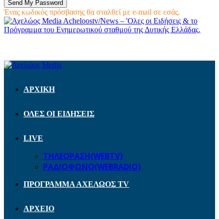
Ένας κωδικός πρόσβασης θα σταλθεί με e-mail σε εσάς.
Acheloostv/News – 'Ολες οι Ειδήσεις & το
Πρόγραμμα του Ενημερωτικού σταθμού της Δυτικής Ελλάδας.
ΑΡΧΙΚΗ
ΟΛΕΣ ΟΙ ΕΙΔΗΣΕΙΣ
LIVE
ΤΗΛΕΟΡΑΣΗ(WEBTV)
ΡΑΔΙΟΦΩΝΟ(WEBRADIO)
ΠΡΟΓΡΑΜΜΑ ΑΧΕΛΩΟΣ TV
ΑΡΧΕΙΟ