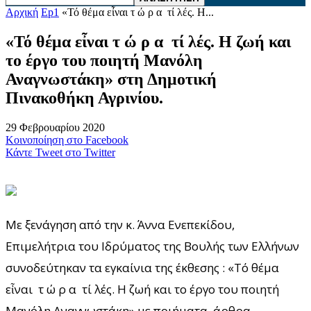
Αρχική
Ep1
«Τό θέμα εἶναι τ ώ ρ α τί λές. Η...
«Τό θέμα εἶναι τ ώ ρ α τί λές. Η ζωή και
το έργο του ποιητή Μανόλη
Αναγνωστάκη» στη Δημοτική
Πινακοθήκη Αγρινίου.
29 Φεβρουαρίου 2020
Κοινοποίηση στο Facebook
Κάντε Tweet στο Twitter
Με ξενάγηση από την κ. Άννα Ενεπεκίδου,
Επιμελήτρια του Ιδρύματος της Βουλής των Ελλήνων
συνοδεύτηκαν τα εγκαίνια της έκθεσης : «Τό θέμα
εἶναι τ ώ ρ α τί λές. Η ζωή και το έργο του ποιητή
Μανόλη Αναγνωστάκη» με ποιήματα, άρθρα,