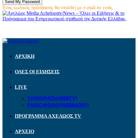
Ένας κωδικός πρόσβασης θα σταλθεί με e-mail σε εσάς.
Acheloostv/News – 'Ολες οι Ειδήσεις & το
Πρόγραμμα του Ενημερωτικού σταθμού της Δυτικής Ελλάδας.
ΑΡΧΙΚΗ
ΟΛΕΣ ΟΙ ΕΙΔΗΣΕΙΣ
LIVE
ΤΗΛΕΟΡΑΣΗ(WEBTV)
ΡΑΔΙΟΦΩΝΟ(WEBRADIO)
ΠΡΟΓΡΑΜΜΑ ΑΧΕΛΩΟΣ TV
ΑΡΧΕΙΟ