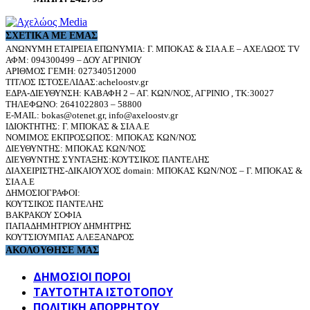
ΣΧΕΤΙΚΆ ΜΕ ΕΜΆΣ
ΑΝΩΝΥΜΗ ΕΤΑΙΡΕΙΑ ΕΠΩΝΥΜΙΑ: Γ. ΜΠΟΚΑΣ & ΣΙΑ Α.Ε – ΑΧΕΛΩΟΣ TV
ΑΦΜ: 094300499 – ΔΟΥ ΑΓΡΙΝΙΟΥ
ΑΡΙΘΜΟΣ ΓΕΜΗ: 027340512000
ΤΙΤΛΟΣ ΙΣΤΟΣΕΛΙΔΑΣ:acheloostv.gr
ΕΔΡΑ-ΔΙΕΥΘΥΝΣΗ: ΚΑΒΑΦΗ 2 – ΑΓ. ΚΩΝ/ΝΟΣ, ΑΓΡΙΝΙΟ , ΤΚ:30027
ΤΗΛΕΦΩΝΟ: 2641022803 – 58800
E-MAIL: bokas@otenet.gr, info@axeloostv.gr
ΙΔΙΟΚΤΗΤΗΣ: Γ. ΜΠΟΚΑΣ & ΣΙΑ Α.Ε
ΝΟΜΙΜΟΣ ΕΚΠΡΟΣΩΠΟΣ: ΜΠΟΚΑΣ ΚΩΝ/ΝΟΣ
ΔΙΕΥΘΥΝΤΗΣ: ΜΠΟΚΑΣ ΚΩΝ/ΝΟΣ
ΔΙΕΥΘΥΝΤΗΣ ΣΥΝΤΑΞΗΣ:ΚΟΥΤΣΙΚΟΣ ΠΑΝΤΕΛΗΣ
ΔΙΑΧΕΙΡΙΣΤΗΣ-ΔΙΚΑΙΟΥΧΟΣ domain: ΜΠΟΚΑΣ ΚΩΝ/ΝΟΣ – Γ. ΜΠΟΚΑΣ &
ΣΙΑ Α.Ε
ΔΗΜΟΣΙΟΓΡΑΦΟΙ:
ΚΟΥΤΣΙΚΟΣ ΠΑΝΤΕΛΗΣ
ΒΑΚΡΑΚΟΥ ΣΟΦΙΑ
ΠΑΠΑΔΗΜΗΤΡΙΟΥ ΔΗΜΗΤΡΗΣ
ΚΟΥΤΣΙΟΥΜΠΑΣ ΑΛΕΞΑΝΔΡΟΣ
ΑΚΟΛΟΥΘΗΣΕ ΜΑΣ
ΔΗΜΟΣΙΟΙ ΠΟΡΟΙ
ΤΑΥΤΌΤΗΤΑ ΙΣΤΌΤΟΠΟΥ
ΠΟΛΙΤΙΚΉ ΑΠΟΡΡΉΤΟΥ