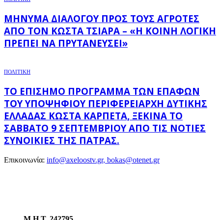
ΜΉΝΥΜΑ ΔΙΑΛΌΓΟΥ ΠΡΟΣ ΤΟΥΣ ΑΓΡΌΤΕΣ
ΑΠΌ ΤΟΝ ΚΏΣΤΑ ΤΣΙΆΡΑ – «Η ΚΟΙΝΉ ΛΟΓΙΚΉ
ΠΡΈΠΕΙ ΝΑ ΠΡΥΤΑΝΕΎΣΕΙ»
ΠΟΛΙΤΙΚΗ
ΤΟ ΕΠΊΣΗΜΟ ΠΡΌΓΡΑΜΜΑ ΤΩΝ ΕΠΑΦΏΝ
ΤΟΥ ΥΠΟΨΉΦΙΟΥ ΠΕΡΙΦΕΡΕΙΆΡΧΗ ΔΥΤΙΚΉΣ
ΕΛΛΆΔΑΣ ΚΏΣΤΑ ΚΑΡΠΈΤΑ, ΞΕΚΙΝΆ ΤΟ
ΣΆΒΒΑΤΟ 9 ΣΕΠΤΕΜΒΡΊΟΥ ΑΠΌ ΤΙΣ ΝΌΤΙΕΣ
ΣΥΝΟΙΚΊΕΣ ΤΗΣ ΠΆΤΡΑΣ.
Επικοινωνία:
info@axeloostv.gr, bokas@otenet.gr
Μ.Η.Τ. 242795