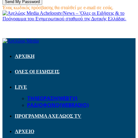
Ένας κωδικός πρόσβασης θα σταλθεί με e-mail σε εσάς.
Acheloostv/News – 'Ολες οι Ειδήσεις & το
Πρόγραμμα του Ενημερωτικού σταθμού της Δυτικής Ελλάδας.
ΑΡΧΙΚΗ
ΟΛΕΣ ΟΙ ΕΙΔΗΣΕΙΣ
LIVE
ΤΗΛΕΟΡΑΣΗ(WEBTV)
ΡΑΔΙΟΦΩΝΟ(WEBRADIO)
ΠΡΟΓΡΑΜΜΑ ΑΧΕΛΩΟΣ TV
ΑΡΧΕΙΟ