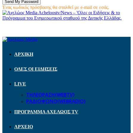
Ένας κωδικός πρόσβασης θα σταλθεί με e-mail σε εσάς.
Acheloostv/News – 'Ολες οι Ειδήσεις & το
Πρόγραμμα του Ενημερωτικού σταθμού της Δυτικής Ελλάδας.
ΑΡΧΙΚΗ
ΟΛΕΣ ΟΙ ΕΙΔΗΣΕΙΣ
LIVE
ΤΗΛΕΟΡΑΣΗ(WEBTV)
ΡΑΔΙΟΦΩΝΟ(WEBRADIO)
ΠΡΟΓΡΑΜΜΑ ΑΧΕΛΩΟΣ TV
ΑΡΧΕΙΟ