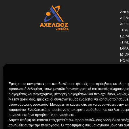
ΑΝΩΝ
ΑΦΜ:
ΑΡΙΘ
ΤΙΤΛ
ΕΔΡΑ
ΤΗΛΕ
E-MA
ΙΔΙΟ
ΝΟΜ
ΔΙΕΥ
ΔΙΕΥ
ΔΙΑΧ
Εμείς και οι συνεργάτες μας αποθηκεύουμε ή/και έχουμε πρόσβαση σε πληροφ
ΣΙΑ Α
προσωπικά δεδομένα, όπως μοναδικά αναγνωριστικά και τυπικές πληροφορίες
ΔΗΜΟ
διαφημίσεις και περιεχόμενο, μέτρηση διαφημίσεων και περιεχομένου, καθώς κ
ΚΟΥΤ
Με την άδειά σας, εμείς και οι συνεργάτες μας ενδέχεται να χρησιμοποιήσου
ΒΑΚΡ
μέσω σάρωσης συσκευών. Μπορείτε να κάνετε κλικ για να συναινέσετε στην ε
ΠΑΠ
παραπάνω. Εναλλακτικά, μπορείτε να αποκτήσετε πρόσβαση σε πιο λεπτομερεί
ΚΟΥΤ
συναινέσετε ή να αρνηθείτε να συναινέσετε.
Λάβετε υπόψη ότι κάποια επεξεργασία των προσωπικών σας δεδομένων ενδέχετ
αρνηθείτε αυτήν την επεξεργασία. Οι προτιμήσεις σας θα ισχύουν μόνο για αυ