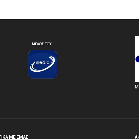
r
Μ
ΤΙΚΆ ΜΕ ΕΜΆΣ
Α