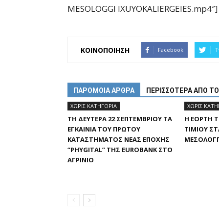
MESOLOGGI IXUYOKALIERGEIES.mp4″]
ΚΟΙΝΟΠΟΙΗΣΗ
Facebook
T
ΠΑΡΟΜΟΙΑ ΑΡΘΡΑ
ΠΕΡΙΣΣΟΤΕΡΑ ΑΠΟ Τ
ΧΩΡΊΣ ΚΑΤΗΓΟΡΊΑ
ΧΩΡΊΣ ΚΑΤΗ
ΤΗ ΔΕΥΤΈΡΑ 22 ΣΕΠΤΕΜΒΡΊΟΥ ΤΑ
Η ΕΟΡΤΉ 
ΕΓΚΑΊΝΙΑ ΤΟΥ ΠΡΏΤΟΥ
ΤΙΜΊΟΥ Σ
ΚΑΤΑΣΤΉΜΑΤΟΣ ΝΈΑΣ ΕΠΟΧΉΣ
ΜΕΣΟΛΌΓΓ
“PHYGITAL” ΤΗΣ EUROBANK ΣΤΟ
ΑΓΡΊΝΙΟ