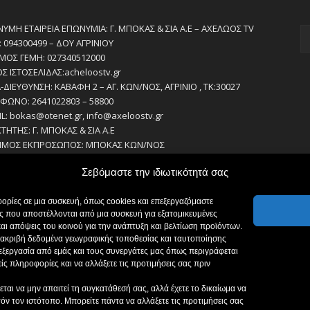
ΥΜΗ ΕΤΑΙΡΕΙΑ ΕΠΩΝΥΜΙΑ: Γ. ΜΠΟΚΑΣ & ΣΙΑ Α.Ε – ΑΧΕΛΩΟΣ TV
 094300499 – ΔΟΥ ΑΓΡΙΝΙΟΥ
ΜΟΣ ΓΕΜΗ: 027340512000
ΟΣ ΙΣΤΟΣΕΛΙΔΑΣ:acheloostv.gr
-ΔΙΕΥΘΥΝΣΗ: ΚΑΒΑΦΗ 2 – ΑΓ. ΚΩΝ/ΝΟΣ, ΑΓΡΙΝΙΟ , ΤΚ:30027
ΦΩΝΟ: 2641022803 – 58800
IL: bokas@otenet.gr, info@axeloostv.gr
ΚΤΗΤΗΣ: Γ. ΜΠΟΚΑΣ & ΣΙΑ Α.Ε
ΙΜΟΣ ΕΚΠΡΟΣΩΠΟΣ: ΜΠΟΚΑΣ ΚΩΝ/ΝΟΣ
ΘΥΝΤΗΣ: ΜΠΟΚΑΣ ΚΩΝ/ΝΟΣ
Σεβόμαστε την ιδιωτικότητά σας
ΘΥΝΤΗΣ ΣΥΝΤΑΞΗΣ:ΚΟΥΤΣΙΚΟΣ ΠΑΝΤΕΛΗΣ
ΕΙΡΙΣΤΗΣ-ΔΙΚΑΙΟΥΧΟΣ domain: ΜΠΟΚΑΣ ΚΩΝ/ΝΟΣ – Γ. ΜΠΟΚΑΣ &
ορίες σε μια συσκευή, όπως cookies και επεξεργαζόμαστε
.Ε
 που αποστέλλονται από μια συσκευή για εξατομικευμένες
ΣΙΟΓΡΑΦΟΙ:
αι απόψεις του κοινού για την ανάπτυξη και βελτίωση προϊόντων.
ΣΙΚΟΣ ΠΑΝΤΕΛΗΣ
με ακριβή δεδομένα γεωγραφικής τοποθεσίας και ταυτοποίησης
ΑΚΟΥ ΣΟΦΙΑ
πεξεργασία από εμάς και τους συνεργάτες μας όπως περιγράφεται
ΑΔΗΜΗΤΡΙΟΥ ΔΗΜΗΤΡΗΣ
ς πληροφορίες και να αλλάξετε τις προτιμήσεις σας πριν
ΣΙΟΥΜΠΑΣ ΑΛΕΞΑΝΔΡΟΣ
αι να μην απαιτεί τη συγκατάθεσή σας, αλλά έχετε το δικαίωμα να
τόν τον ιστότοπο. Μπορείτε πάντα να αλλάξετε τις προτιμήσεις σας