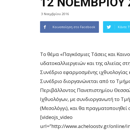
12 ΝΟΕΜΒΡΙΟΥ 
3 Νοεμβρίου 2016
Κοινοποίηση στο Facebook
Κάντε T
Το θέμα «Παγκόσμιες Τάσεις και Καινο
υδατοκαλλιεργειών και της αλιείας στ
Συνέδριο εφαρμοσμένης ιχθυολογίας κ
Συνέδριο διοργανώνεται από το Τμήμα
Περιβάλλοντος Πανεπιστημίου Θεσσαλ
Ιχθυολόγων, με συνδιοργανωτή το Τμή
(Μεσολόγγι), και θα πραγματοποιηθεί 
[videojs_video
url=”http://www.acheloostv.gr/online