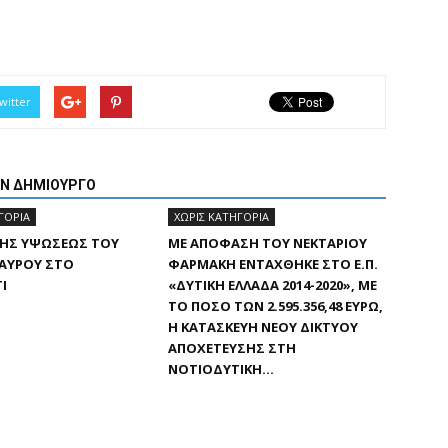
witter
ΟΝ ΔΗΜΙΟΥΡΓΟ
ΓΟΡΊΑ
ΧΩΡΊΣ ΚΑΤΗΓΟΡΊΑ
ΤΗΣ ΥΨΏΣΕΩΣ ΤΟΥ
ΜΕ ΑΠΌΦΑΣΗ ΤΟΥ ΝΕΚΤΆΡΙΟΥ
ΤΑΥΡΟΎ ΣΤΟ
ΦΑΡΜΆΚΗ ΕΝΤΆΧΘΗΚΕ ΣΤΟ Ε.Π.
Ι
«ΔΥΤΙΚΉ ΕΛΛΆΔΑ 2014-2020», ΜΕ
ΤΟ ΠΟΣΌ ΤΩΝ 2.595.356,48 ΕΥΡΏ,
Η ΚΑΤΑΣΚΕΥΉ ΝΈΟΥ ΔΙΚΤΎΟΥ
ΑΠΟΧΈΤΕΥΣΗΣ ΣΤΗ
ΝΟΤΙΟΔΥΤΙΚΉ...