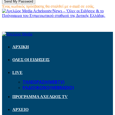
Ένας κωδικός πρόσβασης θα σταλθεί με e-mail σε εσάς.
Acheloostv/News – 'Ολες οι Ειδήσεις & το
Πρόγραμμα του Ενημερωτικού σταθμού της Δυτικής Ελλάδας.
ΑΡΧΙΚΗ
ΟΛΕΣ ΟΙ ΕΙΔΗΣΕΙΣ
LIVE
ΤΗΛΕΟΡΑΣΗ(WEBTV)
ΡΑΔΙΟΦΩΝΟ(WEBRADIO)
ΠΡΟΓΡΑΜΜΑ ΑΧΕΛΩΟΣ TV
ΑΡΧΕΙΟ