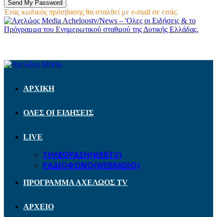
Ένας κωδικός πρόσβασης θα σταλθεί με e-mail σε εσάς.
Acheloostv/News – 'Ολες οι Ειδήσεις & το
Πρόγραμμα του Ενημερωτικού σταθμού της Δυτικής Ελλάδας.
ΑΡΧΙΚΗ
ΟΛΕΣ ΟΙ ΕΙΔΗΣΕΙΣ
LIVE
ΤΗΛΕΟΡΑΣΗ(WEBTV)
ΡΑΔΙΟΦΩΝΟ(WEBRADIO)
ΠΡΟΓΡΑΜΜΑ ΑΧΕΛΩΟΣ TV
ΑΡΧΕΙΟ