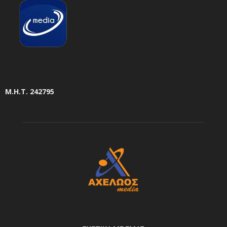
Μ.Η.Τ. 242795