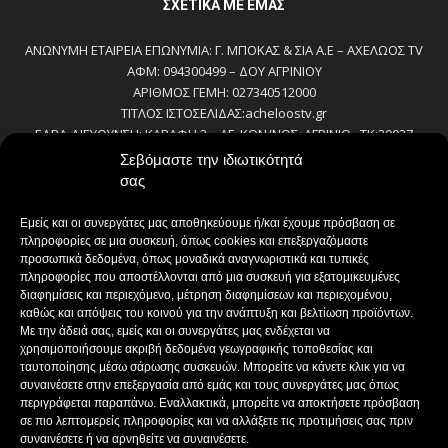
ΣΧΕΤΙΚΆ ΜΕ ΕΜΆΣ
ΑΝΩΝΥΜΗ ΕΤΑΙΡΕΙΑ ΕΠΩΝΥΜΙΑ: Γ. ΜΠΟΚΑΣ & ΣΙΑ Α.Ε – ΑΧΕΛΩΟΣ TV
ΑΦΜ: 094300499 – ΔΟΥ ΑΓΡΙΝΙΟΥ
ΑΡΙΘΜΟΣ ΓΕΜΗ: 027340512000
ΤΙΤΛΟΣ ΙΣΤΟΣΕΛΙΔΑΣ:acheloostv.gr
ΕΔΡΑ-ΔΙΕΥΘΥΝΣΗ: ΚΑΒΑΦΗ 2 – ΑΓ. ΚΩΝ/ΝΟΣ, ΑΓΡΙΝΙΟ , ΤΚ:30027
ΤΗΛΕΦΩΝΟ: 2641022803 – 58800
Σεβόμαστε την ιδιωτικότητά
E-MAIL: bokas@otenet.gr, info@axeloostv.gr
σας
ΙΔΙΟΚΤΗΤΗΣ: Γ. ΜΠΟΚΑΣ & ΣΙΑ Α.Ε
ΝΟΜΙΜΟΣ ΕΚΠΡΟΣΩΠΟΣ: ΜΠΟΚΑΣ ΚΩΝ/ΝΟΣ
Εμείς και οι συνεργάτες μας αποθηκεύουμε ή/και έχουμε πρόσβαση σε
ΔΙΕΥΘΥΝΤΗΣ: ΜΠΟΚΑΣ ΚΩΝ/ΝΟΣ
πληροφορίες σε μια συσκευή, όπως cookies και επεξεργαζόμαστε
ΔΙΕΥΘΥΝΤΗΣ ΣΥΝΤΑΞΗΣ:ΚΟΥΤΣΙΚΟΣ ΠΑΝΤΕΛΗΣ
προσωπικά δεδομένα, όπως μοναδικά αναγνωριστικά και τυπικές
πληροφορίες που αποστέλλονται από μια συσκευή για εξατομικευμένες
ΔΙΑΧΕΙΡΙΣΤΗΣ-ΔΙΚΑΙΟΥΧΟΣ domain: ΜΠΟΚΑΣ ΚΩΝ/ΝΟΣ – Γ. ΜΠΟΚΑΣ &
διαφημίσεις και περιεχόμενο, μέτρηση διαφημίσεων και περιεχομένου,
ΣΙΑ Α.Ε
καθώς και απόψεις του κοινού για την ανάπτυξη και βελτίωση προϊόντων.
ΔΗΜΟΣΙΟΓΡΑΦΟΙ:
Με την άδειά σας, εμείς και οι συνεργάτες μας ενδέχεται να
ΚΟΥΤΣΙΚΟΣ ΠΑΝΤΕΛΗΣ
χρησιμοποιήσουμε ακριβή δεδομένα γεωγραφικής τοποθεσίας και
ΒΑΚΡΑΚΟΥ ΣΟΦΙΑ
ταυτοποίησης μέσω σάρωσης συσκευών. Μπορείτε να κάνετε κλικ για να
ΠΑΠΑΔΗΜΗΤΡΙΟΥ ΔΗΜΗΤΡΗΣ
συναινέσετε στην επεξεργασία από εμάς και τους συνεργάτες μας όπως
περιγράφεται παραπάνω. Εναλλακτικά, μπορείτε να αποκτήσετε πρόσβαση
ΚΟΥΤΣΙΟΥΜΠΑΣ ΑΛΕΞΑΝΔΡΟΣ
σε πιο λεπτομερείς πληροφορίες και να αλλάξετε τις προτιμήσεις σας πριν
συναινέσετε ή να αρνηθείτε να συναινέσετε.