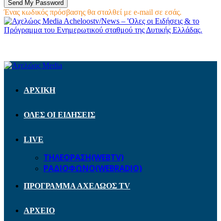
Ένας κωδικός πρόσβασης θα σταλθεί με e-mail σε εσάς.
Acheloostv/News – 'Ολες οι Ειδήσεις & το
Πρόγραμμα του Ενημερωτικού σταθμού της Δυτικής Ελλάδας.
ΑΡΧΙΚΗ
ΟΛΕΣ ΟΙ ΕΙΔΗΣΕΙΣ
LIVE
ΤΗΛΕΟΡΑΣΗ(WEBTV)
ΡΑΔΙΟΦΩΝΟ(WEBRADIO)
ΠΡΟΓΡΑΜΜΑ ΑΧΕΛΩΟΣ TV
ΑΡΧΕΙΟ