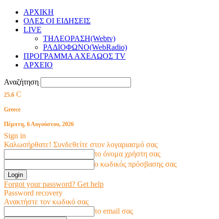
ΑΡΧΙΚΗ
ΟΛΕΣ ΟΙ ΕΙΔΗΣΕΙΣ
LIVE
ΤΗΛΕΟΡΑΣΗ(Webtv)
ΡΑΔΙΟΦΩΝΟ(WebRadio)
ΠΡΟΓΡΑΜΜΑ ΑΧΕΛΩΟΣ TV
ΑΡΧΕΙΟ
Αναζήτηση
C
25.6
Greece
Πέμπτη, 6 Αυγούστου, 2026
Sign in
Καλωσήρθατε! Συνδεθείτε στον λογαριασμό σας
το όνομα χρήστη σας
ο κωδικός πρόσβασης σας
Forgot your password? Get help
Password recovery
Ανακτήστε τον κωδικό σας
το email σας