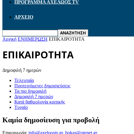
ΠΡΟΓΡΑΜΜΑ ΑΧΕΛΩΟΣ TV
ΑΡΧΕΙΟ
Αρχική
ΕΝΗΜΕΡΩΣΗ
ΕΠΙΚΑΙΡΟΤΗΤΑ
ΕΠΙΚΑΙΡΟΤΗΤΑ
Δημοφιλή 7 ημερών
Τελευταία
Προτεινόμενες δημοσιεύσεις
Τα πιο δημοφιλή
Δημοφιλή 7 ημερών
Κατά βαθμολογία κριτικής
Τυχαίο
Καμία δημοσίευση για προβολή
Επικοινωνία:
info@axeloostv.gr, bokas@otenet.gr