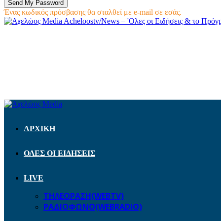
Ένας κωδικός πρόσβασης θα σταλθεί με e-mail σε εσάς.
Acheloostv/News – 'Ολες οι Ειδήσεις & το Πρό
ΑΡΧΙΚΗ
ΟΛΕΣ ΟΙ ΕΙΔΗΣΕΙΣ
LIVE
ΤΗΛΕΟΡΑΣΗ(WEBTV)
ΡΑΔΙΟΦΩΝΟ(WEBRADIO)