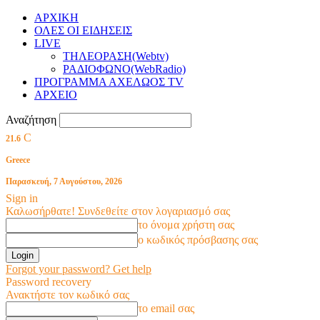
ΑΡΧΙΚΗ
ΟΛΕΣ ΟΙ ΕΙΔΗΣΕΙΣ
LIVE
ΤΗΛΕΟΡΑΣΗ(Webtv)
ΡΑΔΙΟΦΩΝΟ(WebRadio)
ΠΡΟΓΡΑΜΜΑ ΑΧΕΛΩΟΣ TV
ΑΡΧΕΙΟ
Αναζήτηση
C
21.6
Greece
Παρασκευή, 7 Αυγούστου, 2026
Sign in
Καλωσήρθατε! Συνδεθείτε στον λογαριασμό σας
το όνομα χρήστη σας
ο κωδικός πρόσβασης σας
Forgot your password? Get help
Password recovery
Ανακτήστε τον κωδικό σας
το email σας