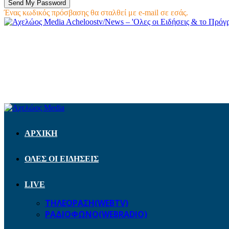
Ένας κωδικός πρόσβασης θα σταλθεί με e-mail σε εσάς.
Acheloostv/News – 'Ολες οι Ειδήσεις & το Πρό
ΑΡΧΙΚΗ
ΟΛΕΣ ΟΙ ΕΙΔΗΣΕΙΣ
LIVE
ΤΗΛΕΟΡΑΣΗ(WEBTV)
ΡΑΔΙΟΦΩΝΟ(WEBRADIO)