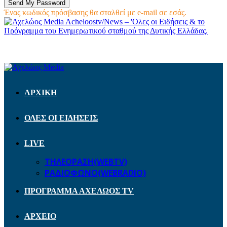
Ένας κωδικός πρόσβασης θα σταλθεί με e-mail σε εσάς.
Acheloostv/News – 'Ολες οι Ειδήσεις & το
Πρόγραμμα του Ενημερωτικού σταθμού της Δυτικής Ελλάδας.
ΑΡΧΙΚΗ
ΟΛΕΣ ΟΙ ΕΙΔΗΣΕΙΣ
LIVE
ΤΗΛΕΟΡΑΣΗ(WEBTV)
ΡΑΔΙΟΦΩΝΟ(WEBRADIO)
ΠΡΟΓΡΑΜΜΑ ΑΧΕΛΩΟΣ TV
ΑΡΧΕΙΟ