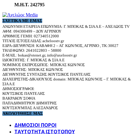
Μ.Η.Τ. 242795
ΣΧΕΤΙΚΆ ΜΕ ΕΜΆΣ
ΑΝΩΝΥΜΗ ΕΤΑΙΡΕΙΑ ΕΠΩΝΥΜΙΑ: Γ. ΜΠΟΚΑΣ & ΣΙΑ Α.Ε – ΑΧΕΛΩΟΣ TV
ΑΦΜ: 094300499 – ΔΟΥ ΑΓΡΙΝΙΟΥ
ΑΡΙΘΜΟΣ ΓΕΜΗ: 027340512000
ΤΙΤΛΟΣ ΙΣΤΟΣΕΛΙΔΑΣ:acheloostv.gr
ΕΔΡΑ-ΔΙΕΥΘΥΝΣΗ: ΚΑΒΑΦΗ 2 – ΑΓ. ΚΩΝ/ΝΟΣ, ΑΓΡΙΝΙΟ , ΤΚ:30027
ΤΗΛΕΦΩΝΟ: 2641022803 – 58800
E-MAIL: bokas@otenet.gr, info@axeloostv.gr
ΙΔΙΟΚΤΗΤΗΣ: Γ. ΜΠΟΚΑΣ & ΣΙΑ Α.Ε
ΝΟΜΙΜΟΣ ΕΚΠΡΟΣΩΠΟΣ: ΜΠΟΚΑΣ ΚΩΝ/ΝΟΣ
ΔΙΕΥΘΥΝΤΗΣ: ΜΠΟΚΑΣ ΚΩΝ/ΝΟΣ
ΔΙΕΥΘΥΝΤΗΣ ΣΥΝΤΑΞΗΣ:ΚΟΥΤΣΙΚΟΣ ΠΑΝΤΕΛΗΣ
ΔΙΑΧΕΙΡΙΣΤΗΣ-ΔΙΚΑΙΟΥΧΟΣ domain: ΜΠΟΚΑΣ ΚΩΝ/ΝΟΣ – Γ. ΜΠΟΚΑΣ &
ΣΙΑ Α.Ε
ΔΗΜΟΣΙΟΓΡΑΦΟΙ:
ΚΟΥΤΣΙΚΟΣ ΠΑΝΤΕΛΗΣ
ΒΑΚΡΑΚΟΥ ΣΟΦΙΑ
ΠΑΠΑΔΗΜΗΤΡΙΟΥ ΔΗΜΗΤΡΗΣ
ΚΟΥΤΣΙΟΥΜΠΑΣ ΑΛΕΞΑΝΔΡΟΣ
ΑΚΟΛΟΥΘΗΣΕ ΜΑΣ
ΔΗΜΟΣΙΟΙ ΠΟΡΟΙ
ΤΑΥΤΌΤΗΤΑ ΙΣΤΌΤΟΠΟΥ