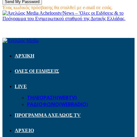
Ένας κωδικός πρόσβασης θα σταλθεί με e-mail σε εσάς.
Acheloostv/News – 'Ολες οι Ειδήσεις & το
Πρόγραμμα του Ενημερωτικού σταθμού της Δυτικής Ελλάδας.
ΑΡΧΙΚΗ
ΟΛΕΣ ΟΙ ΕΙΔΗΣΕΙΣ
LIVE
ΤΗΛΕΟΡΑΣΗ(WEBTV)
ΡΑΔΙΟΦΩΝΟ(WEBRADIO)
ΠΡΟΓΡΑΜΜΑ ΑΧΕΛΩΟΣ TV
ΑΡΧΕΙΟ