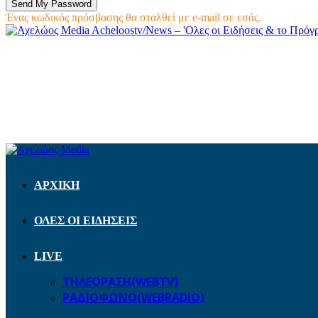
Ένας κωδικός πρόσβασης θα σταλθεί με e-mail σε εσάς.
Acheloostv/News – 'Ολες οι Ειδήσεις & το Πρό
ΑΡΧΙΚΗ
ΟΛΕΣ ΟΙ ΕΙΔΗΣΕΙΣ
LIVE
ΤΗΛΕΟΡΑΣΗ(WEBTV)
ΡΑΔΙΟΦΩΝΟ(WEBRADIO)