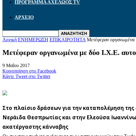
ΠΡΟΓΡΑΜΜΑ ΑΧΕΛΩΟΣ TV
ΑΡΧΕΙΟ
Αρχική
ΕΝΗΜΕΡΩΣΗ
ΕΠΙΚΑΙΡΟΤΗΤΑ
Mετέφεραν οργανωμένα μ
Mετέφεραν οργανωμένα με δύο Ι.Χ.Ε. αυτο
9 Μαΐου 2017
Κοινοποίηση στο Facebook
Κάντε Tweet στο Twitter
Στο πλαίσιο δράσεων για την καταπολέμηση της
Νεράιδα Θεσπρωτίας και στην Ελεούσα Ιωαννίνων,
ακατέργαστης κάνναβης