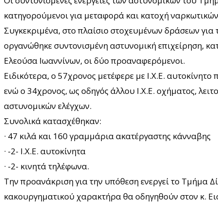
Οι συντονισμένες ενέργειες των αστυνομικών του Τμή
κατηγορούμενοι για μεταφορά και κατοχή ναρκωτικών 
Συγκεκριμένα, στο πλαίσιο στοχευμένων δράσεων για 
οργανώθηκε συντονισμένη αστυνομική επιχείρηση, κατ
Ελεούσα Ιωαννίνων, οι δύο προαναφερόμενοι.
Ειδικότερα, ο 57χρονος μετέφερε με Ι.Χ.Ε. αυτοκίνητο
ενώ ο 34χρονος, ως οδηγός άλλου Ι.Χ.Ε. οχήματος, λε
αστυνομικών ελέγχων.
Συνολικά κατασχέθηκαν:
· 47 κιλά και 160 γραμμάρια ακατέργαστης κάνναβης
· -2- Ι.Χ.Ε. αυτοκίνητα
· -2- κινητά τηλέφωνα.
Την προανάκριση για την υπόθεση ενεργεί το Τμήμα Δ
κακουργηματικού χαρακτήρα θα οδηγηθούν στον κ. Ει