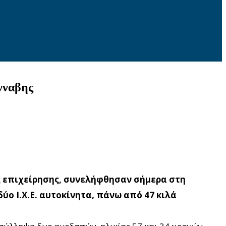
νναβης
ς επιχείρησης, συνελήφθησαν σήμερα στη
ο Ι.Χ.Ε. αυτοκίνητα, πάνω από 47 κιλά