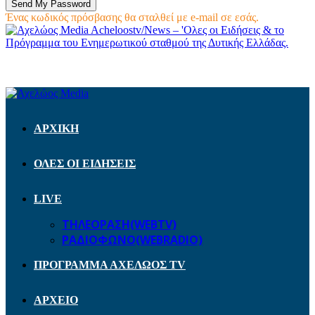
Ένας κωδικός πρόσβασης θα σταλθεί με e-mail σε εσάς.
Acheloostv/News – 'Ολες οι Ειδήσεις & το
Πρόγραμμα του Ενημερωτικού σταθμού της Δυτικής Ελλάδας.
ΑΡΧΙΚΗ
ΟΛΕΣ ΟΙ ΕΙΔΗΣΕΙΣ
LIVE
ΤΗΛΕΟΡΑΣΗ(WEBTV)
ΡΑΔΙΟΦΩΝΟ(WEBRADIO)
ΠΡΟΓΡΑΜΜΑ ΑΧΕΛΩΟΣ TV
ΑΡΧΕΙΟ