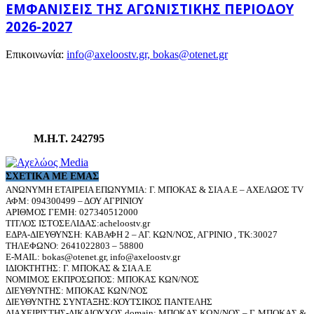
ΕΜΦΑΝΊΣΕΙΣ ΤΗΣ ΑΓΩΝΙΣΤΙΚΉΣ ΠΕΡΙΌΔΟΥ
2026-2027
Επικοινωνία:
info@axeloostv.gr, bokas@otenet.gr
Μ.Η.Τ. 242795
ΣΧΕΤΙΚΆ ΜΕ ΕΜΆΣ
ΑΝΩΝΥΜΗ ΕΤΑΙΡΕΙΑ ΕΠΩΝΥΜΙΑ: Γ. ΜΠΟΚΑΣ & ΣΙΑ Α.Ε – ΑΧΕΛΩΟΣ TV
ΑΦΜ: 094300499 – ΔΟΥ ΑΓΡΙΝΙΟΥ
ΑΡΙΘΜΟΣ ΓΕΜΗ: 027340512000
ΤΙΤΛΟΣ ΙΣΤΟΣΕΛΙΔΑΣ:acheloostv.gr
ΕΔΡΑ-ΔΙΕΥΘΥΝΣΗ: ΚΑΒΑΦΗ 2 – ΑΓ. ΚΩΝ/ΝΟΣ, ΑΓΡΙΝΙΟ , ΤΚ:30027
ΤΗΛΕΦΩΝΟ: 2641022803 – 58800
E-MAIL: bokas@otenet.gr, info@axeloostv.gr
ΙΔΙΟΚΤΗΤΗΣ: Γ. ΜΠΟΚΑΣ & ΣΙΑ Α.Ε
ΝΟΜΙΜΟΣ ΕΚΠΡΟΣΩΠΟΣ: ΜΠΟΚΑΣ ΚΩΝ/ΝΟΣ
ΔΙΕΥΘΥΝΤΗΣ: ΜΠΟΚΑΣ ΚΩΝ/ΝΟΣ
ΔΙΕΥΘΥΝΤΗΣ ΣΥΝΤΑΞΗΣ:ΚΟΥΤΣΙΚΟΣ ΠΑΝΤΕΛΗΣ
ΔΙΑΧΕΙΡΙΣΤΗΣ-ΔΙΚΑΙΟΥΧΟΣ domain: ΜΠΟΚΑΣ ΚΩΝ/ΝΟΣ – Γ. ΜΠΟΚΑΣ &