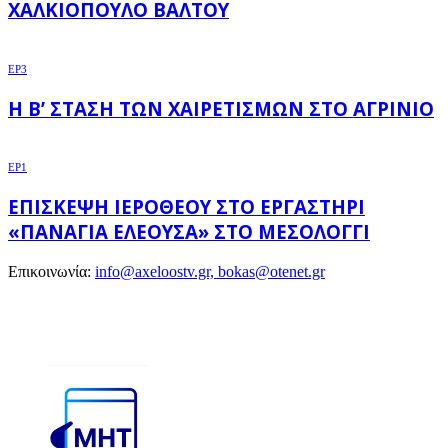
ΧΑΛΚΙΌΠΟΥΛΟ ΒΆΛΤΟΥ
EP3
Η Β’ ΣΤΆΣΗ ΤΩΝ ΧΑΙΡΕΤΙΣΜΏΝ ΣΤΟ ΑΓΡΊΝΙΟ
EP1
ΕΠΊΣΚΕΨΗ ΙΕΡΌΘΕΟΥ ΣΤΟ ΕΡΓΑΣΤΉΡΙ
«ΠΑΝΑΓΊΑ ΕΛΕΟΎΣΑ» ΣΤΟ ΜΕΣΟΛΌΓΓΙ
Επικοινωνία:
info@axeloostv.gr, bokas@otenet.gr