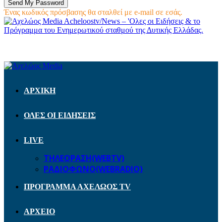
Ένας κωδικός πρόσβασης θα σταλθεί με e-mail σε εσάς.
Acheloostv/News – 'Ολες οι Ειδήσεις & το
Πρόγραμμα του Ενημερωτικού σταθμού της Δυτικής Ελλάδας.
ΑΡΧΙΚΗ
ΟΛΕΣ ΟΙ ΕΙΔΗΣΕΙΣ
LIVE
ΤΗΛΕΟΡΑΣΗ(WEBTV)
ΡΑΔΙΟΦΩΝΟ(WEBRADIO)
ΠΡΟΓΡΑΜΜΑ ΑΧΕΛΩΟΣ TV
ΑΡΧΕΙΟ